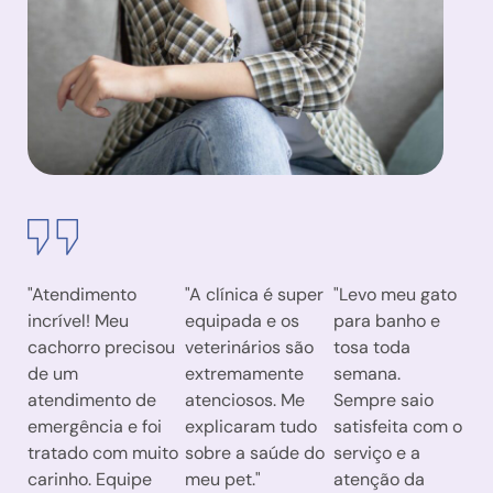
"Atendimento
"A clínica é super
"Levo meu gato
incrível! Meu
equipada e os
para banho e
cachorro precisou
veterinários são
tosa toda
de um
extremamente
semana.
atendimento de
atenciosos. Me
Sempre saio
emergência e foi
explicaram tudo
satisfeita com o
tratado com muito
sobre a saúde do
serviço e a
carinho. Equipe
meu pet."
atenção da